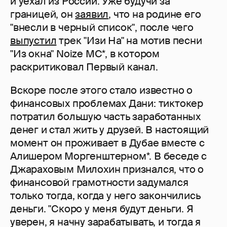
и уехал из России. Уже будучи за
границей, он
заявил
, что на родине его
"внесли в черный список", после чего
выпустил
трек "Изи На" на мотив песни
"Из окна" Noize MC*, в котором
раскритиковал Первый канал.
Вскоре после этого стало известно о
финансовых проблемах Дани: тиктокер
потратил большую часть заработанных
денег и стал жить у друзей. В настоящий
момент он проживает в Дубае вместе с
Алишером Моргенштерном*. В беседе с
Джараховым Милохин признался, что о
финансовой грамотности задумался
только тогда, когда у него закончились
деньги. "Скоро у меня будут деньги. Я
уверен, я начну зарабатывать, и тогда я