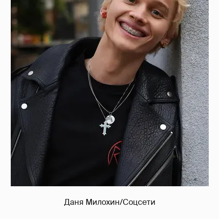
Даня Милохин/Соцсети