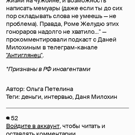
жизни на чужбине, и возможность
написать мемуары (даже если ты до сих
пор складывать слова не умеешь — не
проблема). Правда, Роме Желудю этих
гонораров надолго не хватило…" —
прокомментировали подкаст с Даней
Милохиным в телеграм-канале
"Антиглянец"
.
*Признаны в РФ иноагентами
Автор:
Ольга Петелина
Теги:
деньги
,
интервью
,
Даня Милохин
52
Войдите в аккаунт
, чтобы читать и
оставлять комментарии