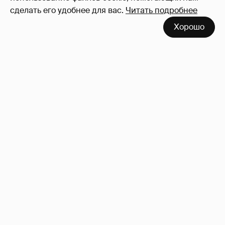
сделать его удобнее для вас.
Читать подробнее
Хорошо
"Она постоянно говорила о дворце". Марта
Стюарт рассказала, как Меган Маркл
хвасталась встречей с королём Карлом III
10