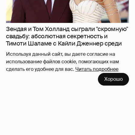
Используя данный сайт, вы даете согласие на
использование файлов cookie, помогающих нам
сделать его удобнее для вас.
Читать подробнее
"Не буду её никуда пропихивать". Пелагея
Хорошо
высказалась о будущем дочери, из-за
которой судилась с бывшим мужем
8