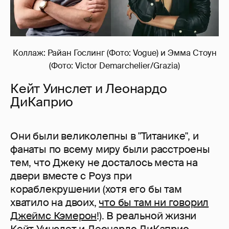
Коллаж: Райан Гослинг (Фото: Vogue) и Эмма Стоун
(Фото: Victor Demarchelier/Grazia)
Кейт Уинслет и Леонардо
ДиКаприо
Они были великолепны в "Титанике", и
фанаты по всему миру были расстроены
тем, что Джеку не досталось места на
двери вместе с Роуз при
кораблекрушении (хотя его бы там
хватило на двоих,
что бы там ни говорил
Джеймс Кэмерон
!). В реальной жизни
Кейт Уинслет и Леонардо ДиКаприо