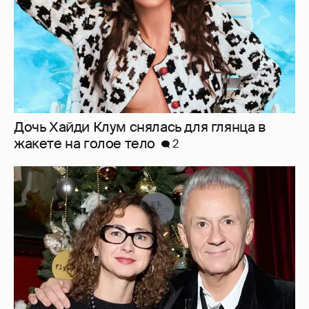
Дочь Хайди Клум снялась для глянца в
жакете на голое тело
2