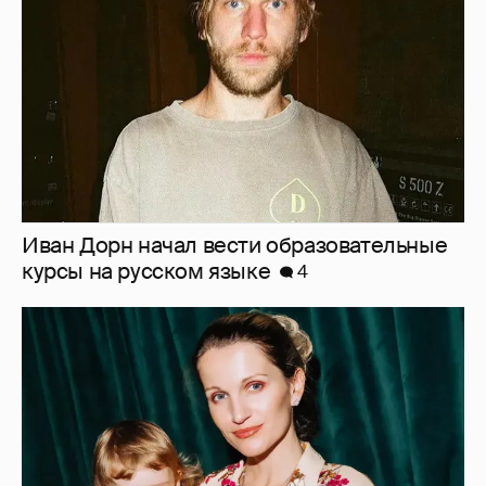
4
Женя Малахова с дочерью, Анастасия
Меськова с семьёй и другие звёзды
посетили премьеру фильма "Смешарики
сквозь вселенные"