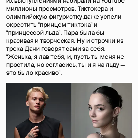
их выступлениями набирали на YouTube
миллионы просмотров. Тиктокера и
олимпийскую фигуристку даже успели
окрестить "принцем тиктока" и
"принцессой льда". Пара была бы
красивая и творческая. Ну и строчки из
трека Дани говорят сами за себя:
"Женька, я лав тебя, и, пусть ты меня не
простила, но согласись, ты и я на льду —
это было красиво".