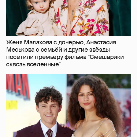
Зендая и Том Холланд сыграли "скромную"
свадьбу: абсолютная секретность и
Тимоти Шаламе с Кайли Дженнер среди
гостей
10