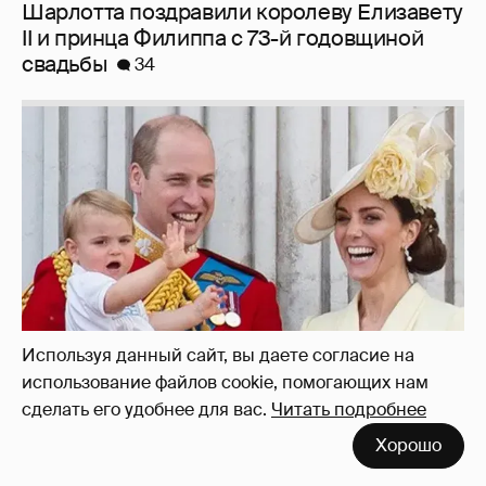
Шарлотта поздравили королеву Елизавету
II и принца Филиппа с 73-й годовщиной
свадьбы
34
Используя данный сайт, вы даете согласие на
использование файлов cookie, помогающих нам
сделать его удобнее для вас.
Читать подробнее
Кейт Миддлтон и принц Уильям с детьми
Хорошо
испекли праздничные кексы для дома
престарелых
5