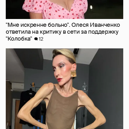
"Люблю своё тело". 52-летняя Наталья
Максимова показала фигуру в "голых"
образах
67