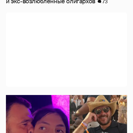
и экс-возлюбленные олигархов
73
Эмин Агаларов показал, как проводит
время с детьми
3