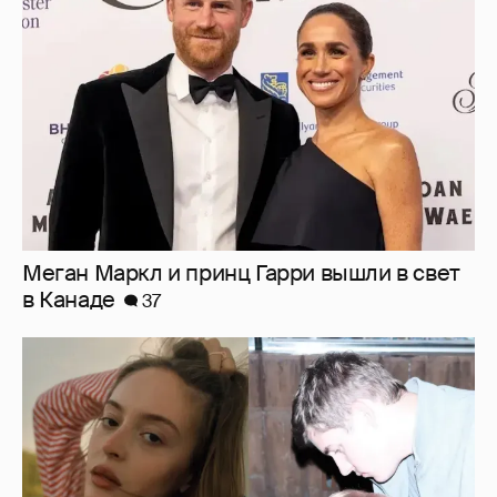
в Канаде
37
Внучка Никиты Михалкова Наталья с
мужем и сыном отдыхает на яхте
17