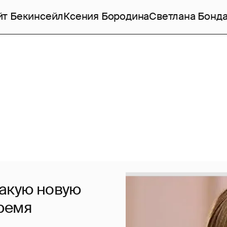
йт Бекинсейл
Ксения Бородина
Светлана Бонд
какую новую
ремя