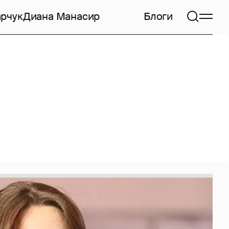
арчук
Диана Манасир
Блоги