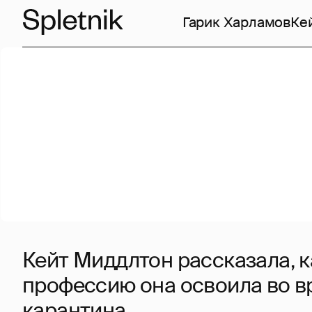
Гарик Харламов
Ке
Кейт Миддлтон рассказала, 
профессию она освоила во в
карантина