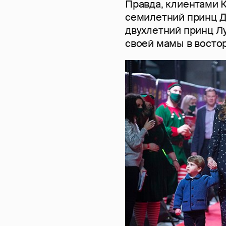
Правда, клиентами К
семилетний принц Д
двухлетний принц Лу
своей мамы в востор