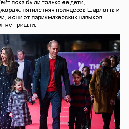
ейт пока были только ее дети,
жордж, пятилетняя принцесса Шарлотта и
и, и они от парикмахерских навыков
г не пришли.