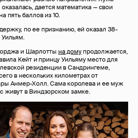
к оказалась, дается математика — свои
а пять баллов из 10.
ержку, по ее признанию, ей оказал 38-
 Уильям.
жорджа и Шарлотты
на дому
продолжается,
тавила Кейт и принцу Уильяму место для
олевской резиденции в Сандрингеме,
сего в нескольких километрах от
ары Анмер-Холл. Сама королева и ее муж
с живут в Виндзорском замке.