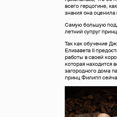
всего герцогине, ка
знания она оценила н
Самую большую подд
летний супруг принц
Так как обучение Д
Елизавета II предос
работы в своей кор
которая находится в
загородного дома п
принц Филипп сейча