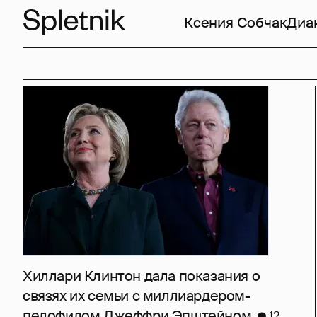
Ксения Собчак
Диа
Хиллари Клинтон дала показания о
связях их семьи с миллиардером-
педофилом Джеффри Эпштейном
12