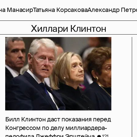
на Манасир
Татьяна Корсакова
Александр Петр
Хиллари Клинтон
Билл Клинтон даст показания перед
Конгрессом по делу миллиардера-
педофила Джеффри Эпштейна
121