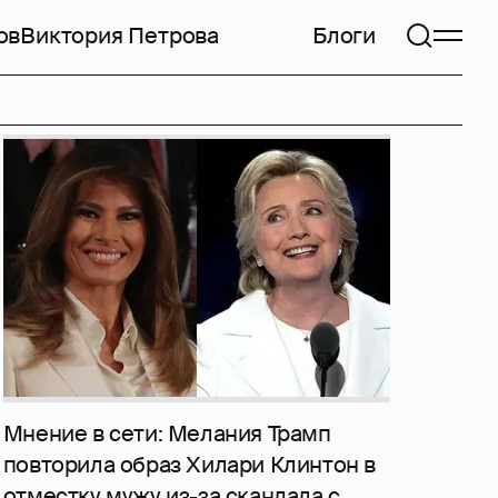
ов
Виктория Петрова
Блоги
Мнение в сети: Мелания Трамп
повторила образ Хилари Клинтон в
отместку мужу из-за скандала с