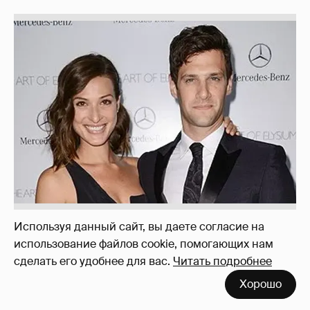
У Джастина Барты и Лиа Смит родилась
Используя данный сайт, вы даете согласие на
дочка
5
использование файлов cookie, помогающих нам
сделать его удобнее для вас.
Читать подробнее
Хорошо