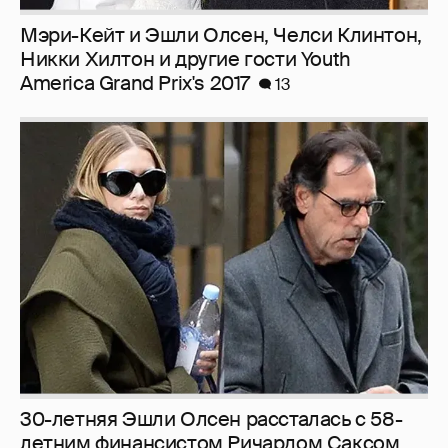
Мэри-Кейт и Эшли Олсен, Челси Клинтон,
Никки Хилтон и другие гости Youth
America Grand Prix's 2017
13
30-летняя Эшли Олсен рассталась с 58-
летним финансистом Ричардом Саксом