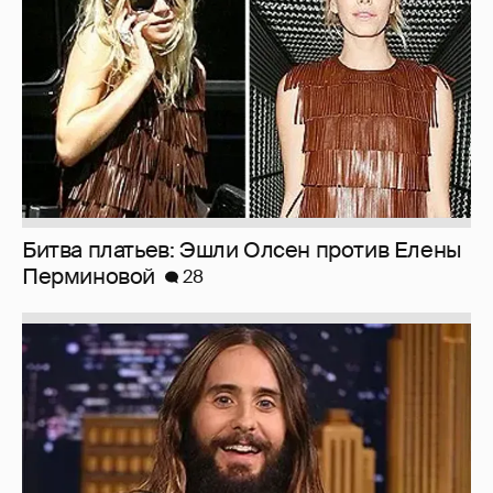
Битва платьев: Эшли Олсен против Елены
Перминовой
28