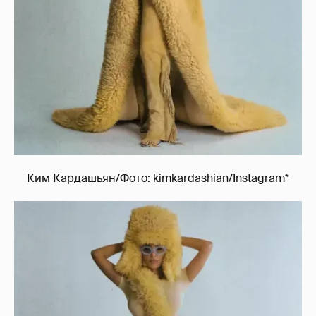
Ким Кардашьян/Фото: kimkardashian/Instagram*