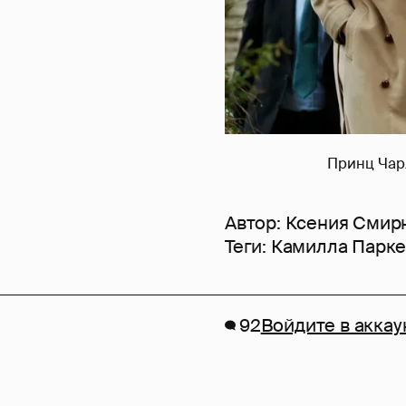
Принц Чарл
Автор:
Ксения Смир
Теги:
Камилла Парке
92
Войдите в аккау