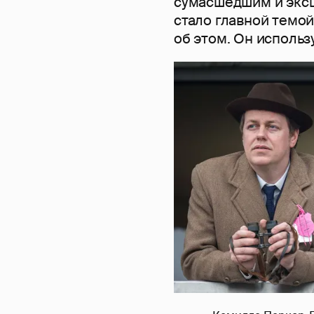
сумасшедшим и эксц
стало главной темо
об этом. Он использ