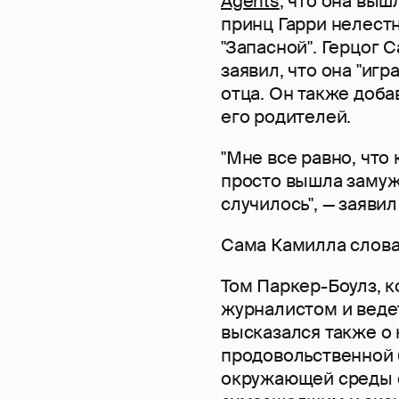
Agents
, что она вы
принц Гарри нелестн
"Запасной". Герцог 
заявил, что она "игр
отца. Он также доба
его родителей.
"Мне все равно, что 
просто вышла замуж 
случилось", — заявил
Сама Камилла слова
Том Паркер-Боулз, 
журналистом и ведет
высказался также о 
продовольственной 
окружающей среды е