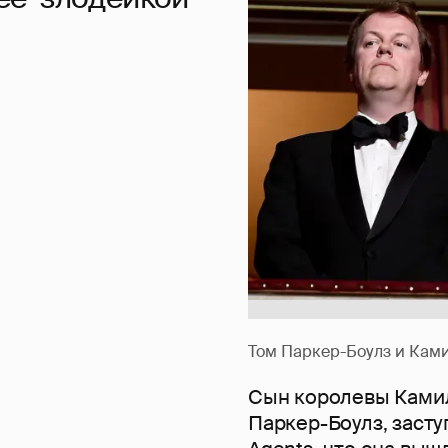
Том Паркер-Боулз и Ками
Сын королевы Камил
Паркер-Боулз, засту