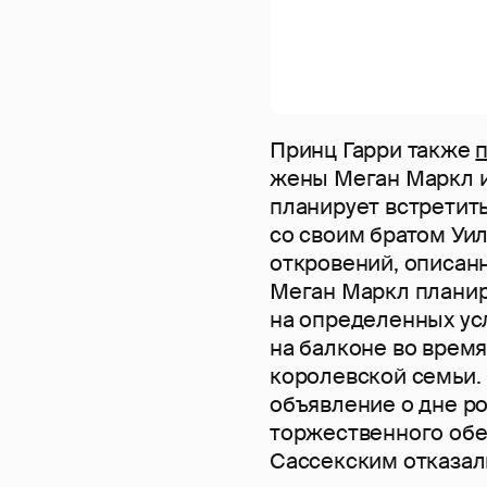
Принц Гарри также
жены Меган Маркл 
планирует встретить
со своим братом Уил
откровений, описанн
Меган Маркл плани
на определенных усл
на балконе во врем
королевской семьи. 
объявление о дне р
торжественного обе
Сассекским отказал