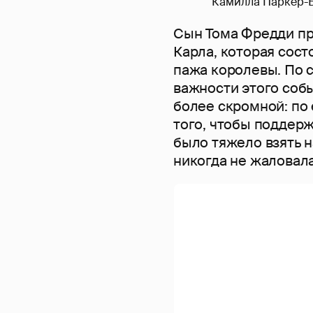
Камилла Паркер-Б
Сын Тома Фредди пр
Карла, которая сост
пажа королевы. По 
важности этого собы
более скромной: по 
того, чтобы поддерж
было тяжело взять н
никогда не жаловала