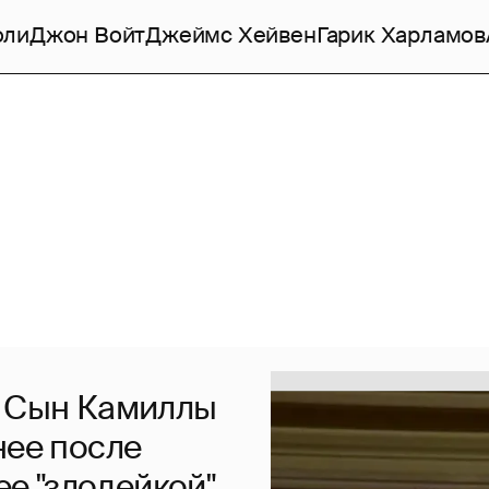
оли
Джон Войт
Джеймс Хейвен
Гарик Харламов
. Сын Камиллы
нее после
ее "злодейкой"