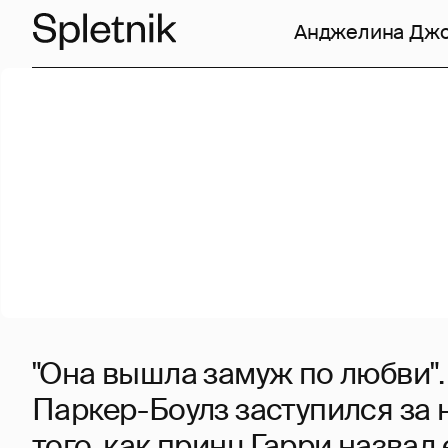
Анджелина Дж
"Она вышла замуж по любви"
Паркер-Боулз заступился за 
того, как принц Гарри назвал 