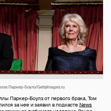
лла Паркер-Боулз/GettyImages.ru
лы Паркер-Боулз от первого брака, Том
пился за нее и заявил в подкасте
News