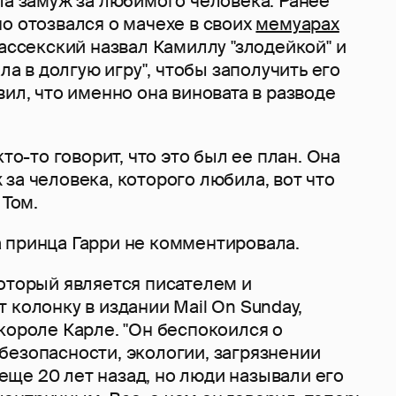
шла замуж за любимого человека. Ранее
о отозвался о мачехе в своих
мемуарах
Сассекский назвал Камиллу "злодейкой" и
ала в долгую игру", чтобы заполучить его
вил, что именно она виновата в разводе
кто-то говорит, что это был ее план. Она
за человека, которого любила, вот что
 Том.
 принца Гарри не комментировала.
который является писателем и
 колонку в издании Mail On Sunday,
короле Карле. "Он беспокоился о
безопасности, экологии, загрязнении
ще 20 лет назад, но люди называли его