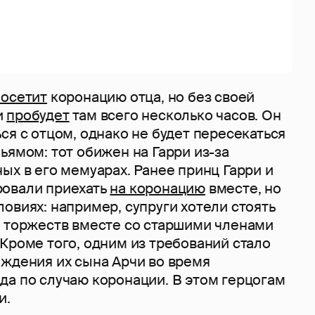
посетит
коронацию отца, но без своей
и
пробудет
там всего несколько часов. Он
ся с отцом, однако не будет пересекаться
ьямом: тот обижен на Гарри из-за
ых в его мемуарах. Ранее принц Гарри и
ровали приехать
на коронацию
вместе, но
овиях: например, супруги хотели стоять
я торжеств вместе со старшими членами
Кроме того, одним из требований стало
ождения их сына Арчи во время
да по случаю коронации. В этом герцогам
и.