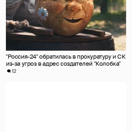
"Я ангел, и это больно". Бритни Спирс
раскритиковала родителей, шоу-бизнес и
себя — за то, что "провалилась как мать"
3