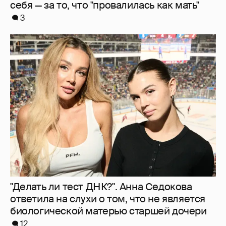
От Шанхая до Мальдив: как отдыхают
Сергей Лазарев с детьми, Ксения Собчак
и Наиля Аскер-заде
10