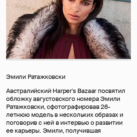
Эмили Ратажковски
Австралийский Harper's Bazaar посвятил
обложку августовского номера Эмили
Ратажковски, сфотографировав 26-
летнюю модель в нескольких образах и
поговорив с ней в интервью о развитии
ее карьеры. Эмили, получившая