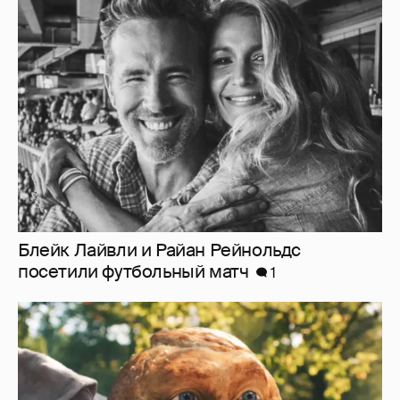
Блейк Лайвли и Райан Рейнольдс
посетили футбольный матч
1
"Россия-24" обратилась в прокуратуру и СК
из-за угроз в адрес создателей "Колобка"
12