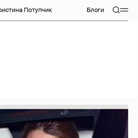
ристина Потупчик
Блоги