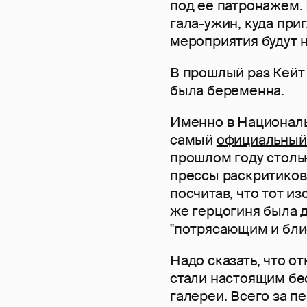
под ее патронажем.
гала-ужин, куда при
мероприятия будут 
В прошлый раз Кейт 
была беременна.
Именно в Националь
самый
официальный
прошлом году столь
прессы раскритиков
посчитав, что тот и
же герцогиня была д
"потрясающим и бли
Надо сказать, что о
стали настоящим бе
галереи. Всего за п