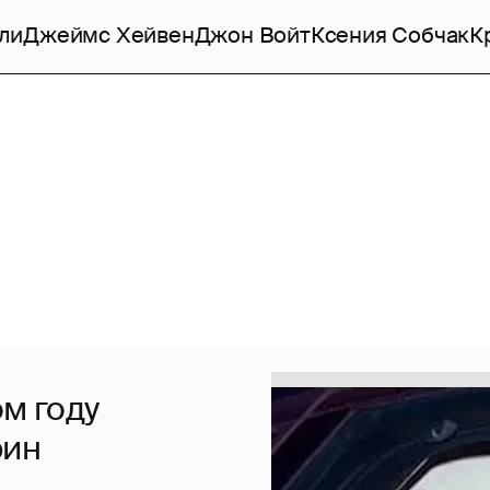
ли
Джеймс Хейвен
Джон Войт
Ксения Собчак
К
ом году
рин