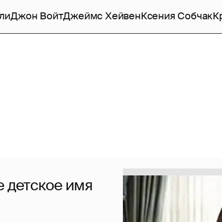
ли
Джон Войт
Джеймс Хейвен
Ксения Собчак
К
е детское имя