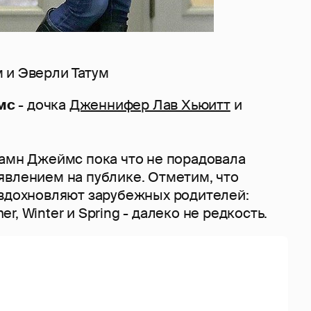
 и Эверли Татум
мс
- дочка
Дженнифер Лав Хьюитт
и
тамн Джеймс пока что не порадовала
явлением на публике. Отметим, что
 вдохновляют зарубежных родителей:
, Winter и Spring - далеко не редкость.