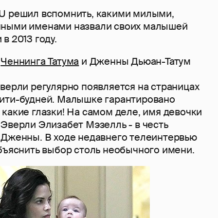
U решил вспомнить, какими милыми,
чными именами назвали своих малышей
в 2013 году.
а
Ченнинга Татума
и Дженны Дьюан-Татум
верли регулярно появляется на страницах
ити-будней. Малышке гарантировано
какие глазки! На самом деле, имя девочки
Эверли Элизабет Мэзелль - в честь
 Дженны. В ходе недавнего телеинтервью
бъяснить выбор столь необычного имени.