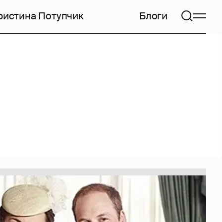
ристина Потупчик
Блоги