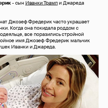
ерик
- сын
Иванки Трамп
и Джареда
нат Джозеф Фредерик часто украшает
нки. Когда она покидала роддом с
одеяльце, все поразились стройной
войное имя Джозеф Фредерик мальчик
душек Иванки и Джареда.