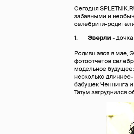
Сегодня SPLETNIK.R
забавными и необы
селебрити-родители 
1.
Эверли
- дочк
Родившаяся в мае, Э
фотоотчетов селебр
модельное будущее: 
несколько длиннее- 
бабушек Ченнинга и
Татум затруднился о