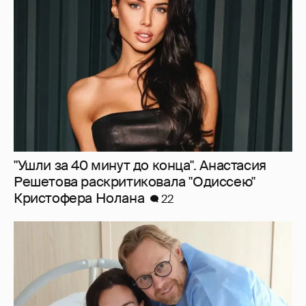
Решетова раскритиковала "Одиссею"
Кристофера Нолана
22
57-летний главный тренер сборной России
по футболу Валерий Карпин стал отцом в
шестой раз
15