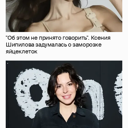
В сети высмеяли Наталию Архангельскую
из "Антиглянца" за рецензию на роман
Юрия Олеши
4