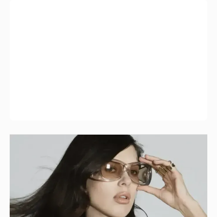
"Об этом не принято говорить". Ксения
Шипилова задумалась о заморозке
яйцеклеток