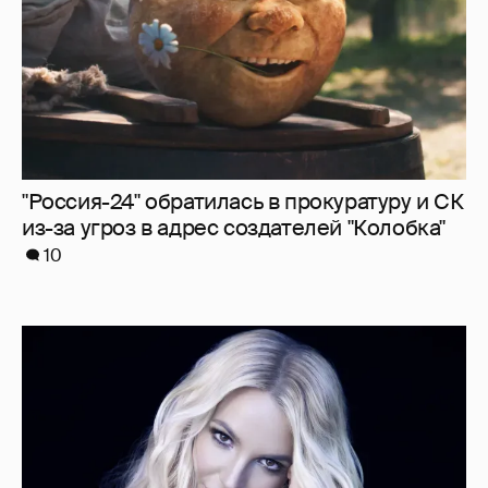
"Я ангел, и это больно". Бритни Спирс
раскритиковала родителей, шоу-бизнес и
себя — за то, что "провалилась как мать"
3