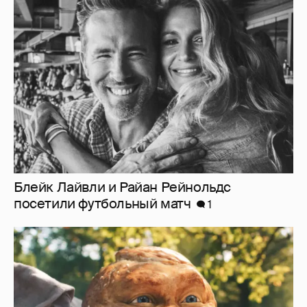
Блейк Лайвли и Райан Рейнольдс
посетили футбольный матч
1
"Россия-24" обратилась в прокуратуру и СК
из-за угроз в адрес создателей "Колобка"
10