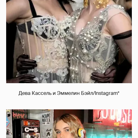
Дева Кассель и Эммелин Бэйл/Instagram*