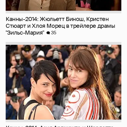
Канны-2014: Жюльетт Бинош, Кристен
Стюарт и Хлоя Морец в трейлере драмы
"Зильс-Мария"
35