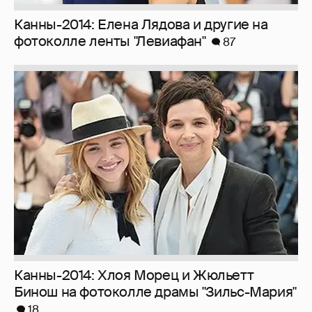
Канны-2014: Елена Лядова и другие на
фотоколле ленты "Левиафан"
87
Канны-2014: Хлоя Морец и Жюльетт
Бинош на фотоколле драмы "Зильс-Мария"
18