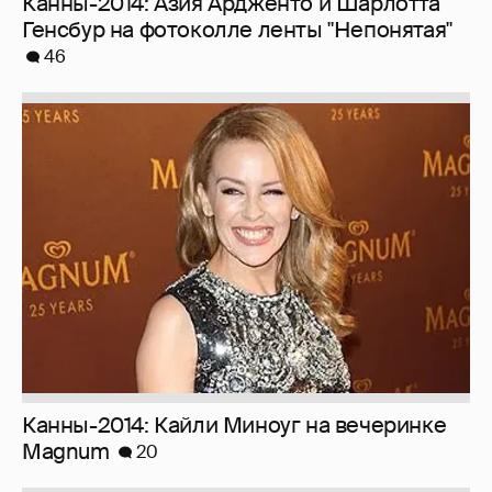
Канны-2014: Азия Ардженто и Шарлотта
Генсбур на фотоколле ленты "Непонятая"
46
Канны-2014: Кайли Миноуг на вечеринке
Magnum
20