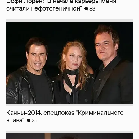
Софи Лорен: "В начале карьеры меня
считали нефотогеничной"
83
Канны-2014: спецпоказ "Криминального
чтива"
25