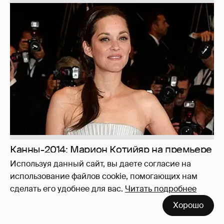
Канны-2014: Марион Котийяр на премьере
"Мужчины, которого слишком сильно
Используя данный сайт, вы даете согласие на
любили"
18
использование файлов cookie, помогающих нам
сделать его удобнее для вас.
Читать подробнее
Хорошо