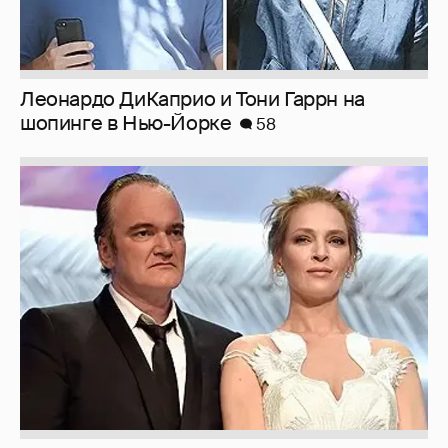
Леонардо ДиКаприо и Тони Гаррн на
шопинге в Нью-Йорке
58