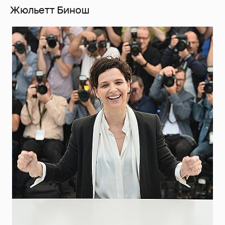
Жюльетт Бинош