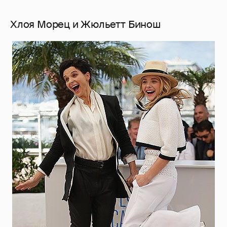
Хлоя Морец и Жюльетт Бинош