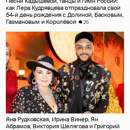
Песни Кадышевой, танцы и гимн России:
как Лера Кудрявцева отпраздновала свой
54-й день рождения с Долиной, Басковым,
Газмановым и Королёвой
25
Яна Рудковская, Ирина Винер, Ян
Абрамов, Виктория Шелягова и Григорий