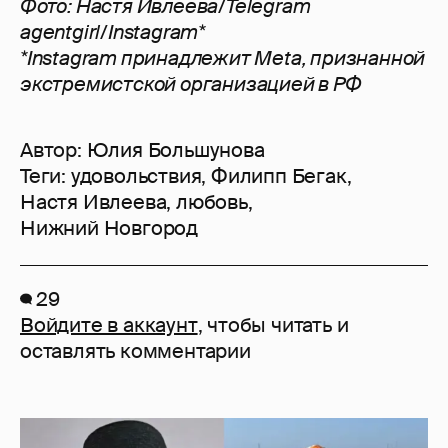
Фото: Настя Ивлеева/Telegram
agentgirl/Instagram*
*Instagram принадлежит Meta, признанной
экстремистской организацией в РФ
Автор:
Юлия Большунова
Теги:
удовольствия
,
Филипп Бегак
,
Настя Ивлеева
,
любовь
,
Нижний Новгород
29
Войдите в аккаунт
, чтобы читать и
оставлять комментарии