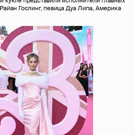
й кукле представили исполнители главных
Райан Гослинг, певица Дуа Липа, Америка