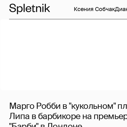
Ксения Собчак
Диа
Марго Робби в "кукольном" пл
Липа в барбикоре на премье
"Барби" в Лондоне