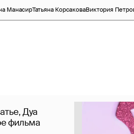
на Манасир
Татьяна Корсакова
Виктория Петро
атье, Дуа
ре фильма