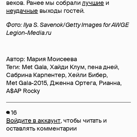
веков. Ранее мы собрали
лучшие
и
неудачные
выходы гостей.
Фото: Ilya S. Savenok/Getty Images for AWGE
Legion-Media.ru
Автор:
Мария Моисеева
Теги:
Met Gala
,
Хайди Клум
,
пена дней
,
Сабрина Карпентер
,
Хейли Бибер
,
Met Gala-2015
,
Дженна Ортега
,
Рианна
,
A$AP Rocky
16
Войдите в аккаунт
, чтобы читать и
оставлять комментарии