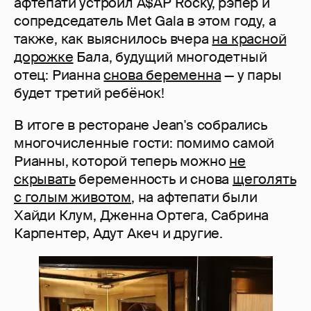
афтепати устроил A$AP Rocky, рэпер и
сопредседатель Met Gala в этом году, а
также, как выяснилось вчера
на красной
дорожке
Бала, будущий многодетный
отец: Рианна
снова беременна
— у пары
будет третий ребёнок!
В итоге в ресторане Jean's собрались
многочисленные гости: помимо самой
Рианны, которой теперь можно
не
скрывать
беременность и снова
щеголять
с голым животом
, на афтепати были
Хайди Клум, Дженна Ортега, Сабрина
Карпентер, Адут Акеч и другие.