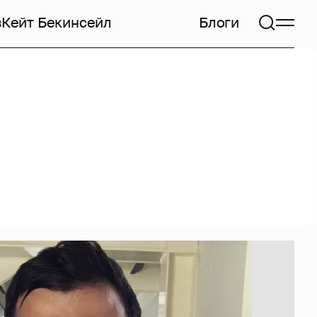
в
Кейт Бекинсейл
Блоги