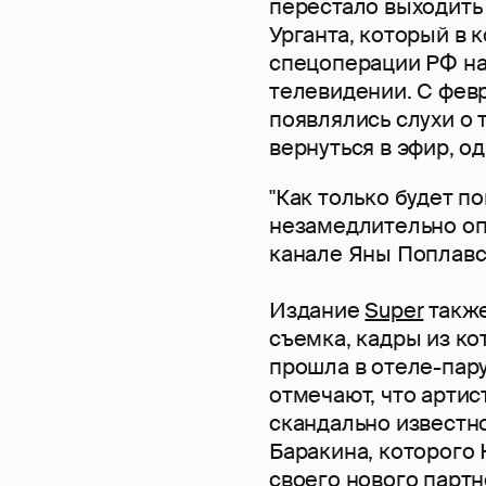
перестало выходить 
Урганта, который в 
спецоперации РФ на 
телевидении. С февр
появлялись слухи о 
вернуться в эфир, о
"Как только будет п
незамедлительно оп
канале Яны Поплавск
Издание
Super
также
съемка, кадры из ко
прошла в отеле-пару
отмечают, что арти
скандально известн
Баракина, которого 
своего нового партн