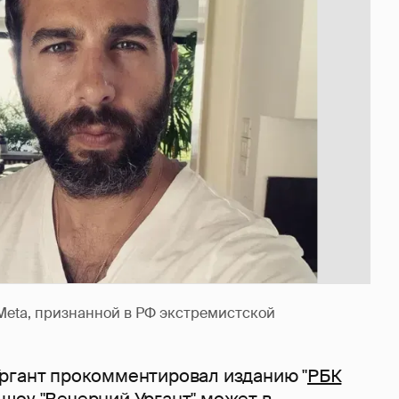
Meta, признанной в РФ экстремистской
ргант прокомментировал изданию "
РБК
о шоу "Вечерний Ургант" может в