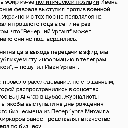
в эфир из-за
политической позиции
Ивана
конце февраля выступил против военной
Украине и с тех пор
не появлялся
на
аля прошлого года в сети не раз
том, что "Вечерний Ургант" может
днако они не подтвердились.
онятна дата выхода передачи в эфир, мы
убликуем эту информацию в телеграм-
ой", — пошутил Иван Ургант.
 провело расследование: по его данным,
торой распространились в соцсетях,
се Burj Al Arab в Дубае. Журналисты
сты якобы выступали на дне рождения
ого бизнесмена из Петербурга Михаила
Киркоров ранее представлял в качестве
ера по бизнесу.