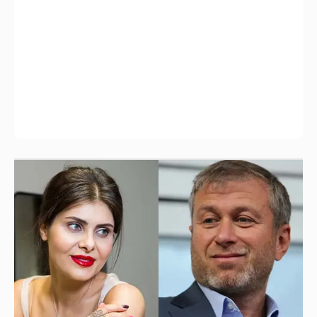
И снова невеста
357
Рублёвские дочки
187