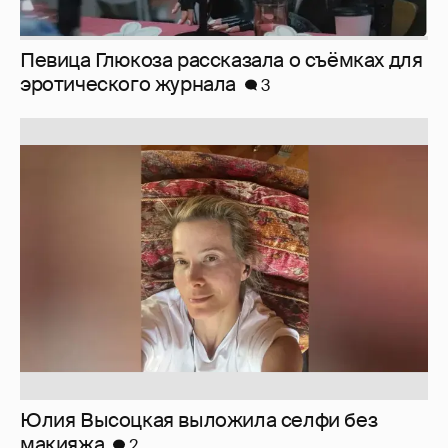
Юлия Высоцкая выложила селфи без
макияжа
2