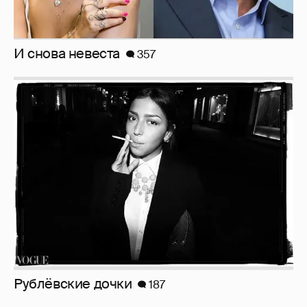
Неужели правда?
143