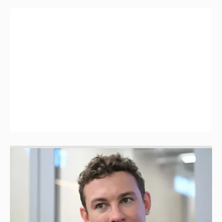
Никита Кологривый высказался насчёт
ИИ
1