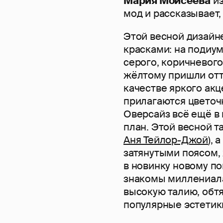
Мария Моисеева
из
мод и рассказывает,
Этой весной дизайн
красками: на подиу
серого, коричневого,
жёлтому пришли отте
качестве яркого ак
прилагаются цветоч
Оверсайз всё ещё в 
план. Этой весной т
Аня Тейлор-Джой
), 
затянутыми поясом,
в новинку новому п
знакомы миллениалам
высокую талию, обтя
популярные эстетики