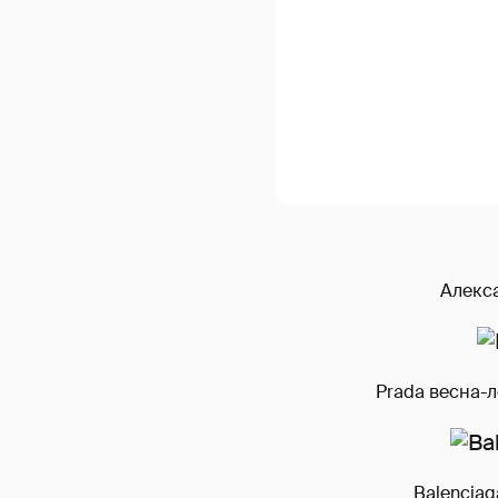
Алекса
Prada весна-л
Balenciag