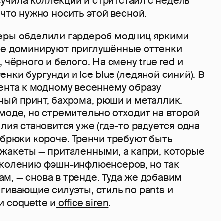
учила коллекции и стритстайл с недель
 что нужно носить этой весной.
еры обделили гардероб модниц яркими
ме доминируют приглушённые оттенки
 чёрного и белого. На смену true red и
нки бургунди и Ice blue (ледяной синий). В
цента к модному весеннему образу
ный принт, бахрома, рюши и металлик.
моде, но стремительно отходит на второй
алия становится уже (где-то радуется одна
а брюки короче. Тренчи требуют быть
 жакеты — приталенными, а капри, которые
околению фэшн-инфлюенсеров, но так
, — снова в тренде. Туда же добавим
гивающие силуэты, стиль no pants и
 coquette и
office siren
.