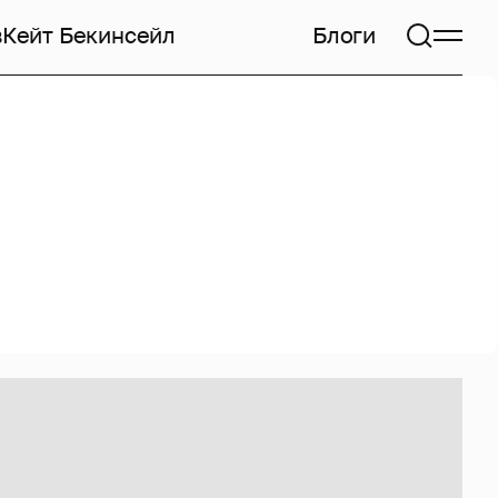
в
Кейт Бекинсейл
Блоги