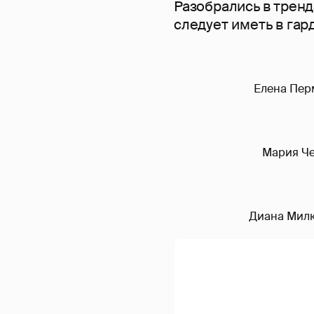
Разобрались
в тренд
следует иметь в гар
Елена Перм
Мария Че
Диана Милка