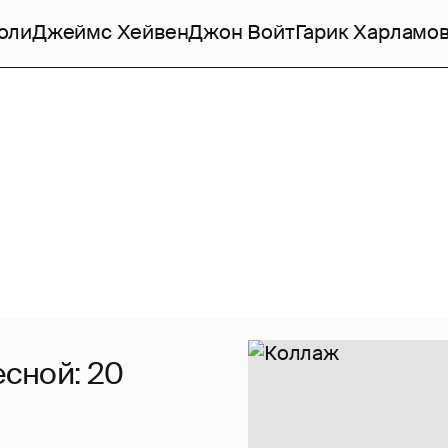
оли
Джеймс Хейвен
Джон Войт
Гарик Харламо
есной: 20