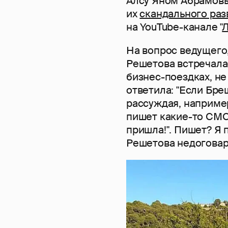
Алсу Яном Абрамовы
их
скандального раз
на YouTube-канале "
Л
На вопрос ведущего,
Решетова встречала
бизнес-поездках, не
ответила: "Если Бре
рассуждая, например
пишет какие-то СМС
пришла!". Пишет? Я 
Решетова недоговар