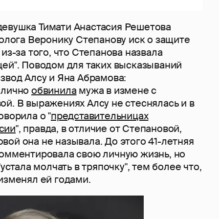
евушка Тимати Анастасия Решетова
холога Веронику Степанову иск о защите
 из-за того, что Степанова назвала
цей". Поводом для таких высказываний
звод Алсу и Яна Абрамова:
блично
обвинила
мужа в измене с
й. В выражениях Алсу не стеснялась и в
оворила о "
представительницах
сии
", правда, в отличие от Степановой,
ой она не называла. До этого 41-летняя
комментировала свою личную жизнь, но
"устала молчать в тряпочку", тем более что,
изменял ей годами.