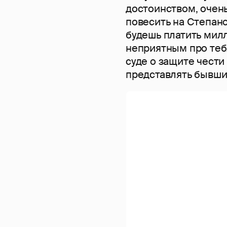
достоинством, очен
повесить на Степано
будешь платить милл
неприятным про тебя
суде о защите чести
представлять бывши