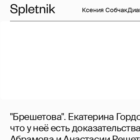
Ксения Собчак
Диа
"Брешетова". Екатерина Горд
что у неё есть доказательств
Абрамова и Анастасии Реше