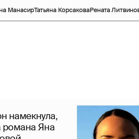
на Манасир
Татьяна Корсакова
Рената Литвино
он намекнула,
а романа Яна
товой