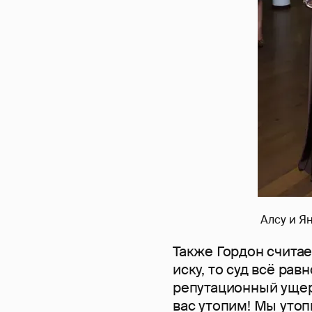
Алсу и Я
Также Гордон считае
иску, то суд всё ра
репутационный ущер
вас утопим! Мы утоп