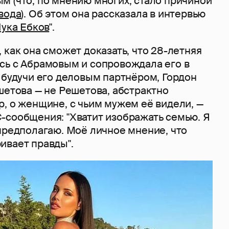
м (что, по мнению многих, стало причиной
вода
). Об этом она рассказала в интервью
ука Ебков
".
 как она сможет доказать, что 28-летняя
сь с Абрамовым и сопровождала его в
 будучи его деловым партнёром, Гордон
шетова — не Решетова, абстрактно
, о женщине, с чьим мужем её видели, —
-сообщения: "Хватит изображать семью. Я
предполагаю. Моё личное мнение, что
ивает правды".