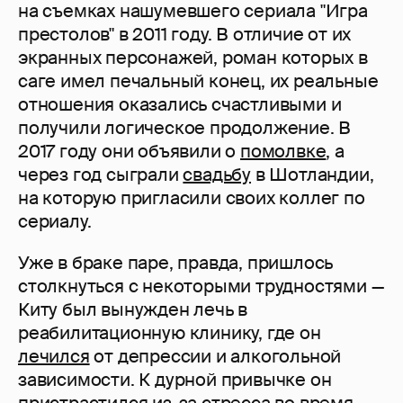
на съемках нашумевшего сериала "Игра
престолов" в 2011 году. В отличие от их
экранных персонажей, роман которых в
саге имел печальный конец, их реальные
отношения оказались счастливыми и
получили логическое продолжение. В
2017 году они объявили о
помолвке
, а
через год сыграли
свадьбу
в Шотландии,
на которую пригласили своих коллег по
сериалу.
Уже в браке паре, правда, пришлось
столкнуться с некоторыми трудностями —
Киту был вынужден лечь в
реабилитационную клинику, где он
лечился
от депрессии и алкогольной
зависимости. К дурной привычке он
пристрастился из-за стресса во время