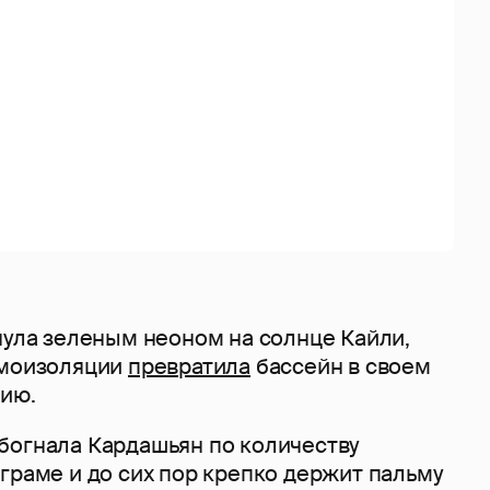
нула зеленым неоном на солнце Кайли,
амоизоляции
превратила
бассейн в своем
дию.
богнала Кардашьян по количеству
граме и до сих пор крепко держит пальму