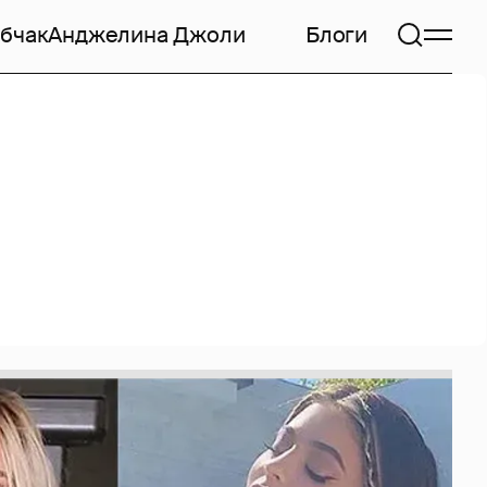
бчак
Анджелина Джоли
Блоги