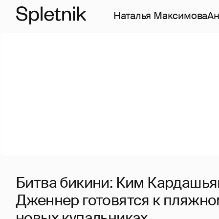
Наталья Максимова
Ан
Битва бикини: Ким Кардашья
Дженнер готовятся к пляжном
новых купальниках