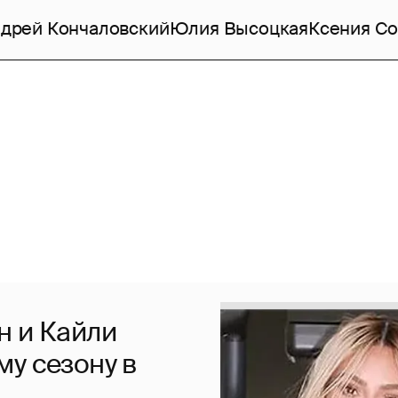
дрей Кончаловский
Юлия Высоцкая
Ксения Со
н и Кайли
у сезону в