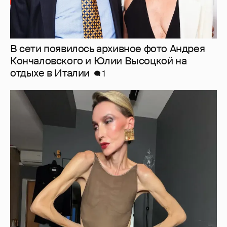
"Люблю своё тело". 52-летняя Наталья
Максимова показала фигуру в "голых"
образах
27