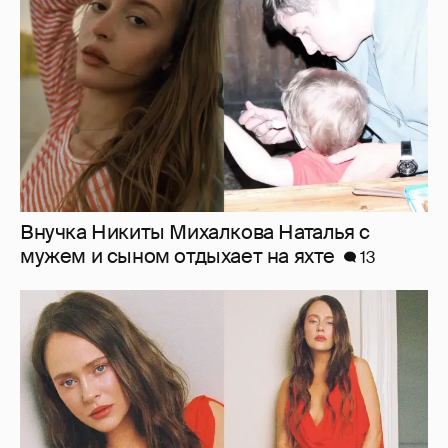
мужем и сыном отдыхает на яхте
13
"Лолита". Аглая Тарасова снялась в мини-
платье с декольте и чулках
24