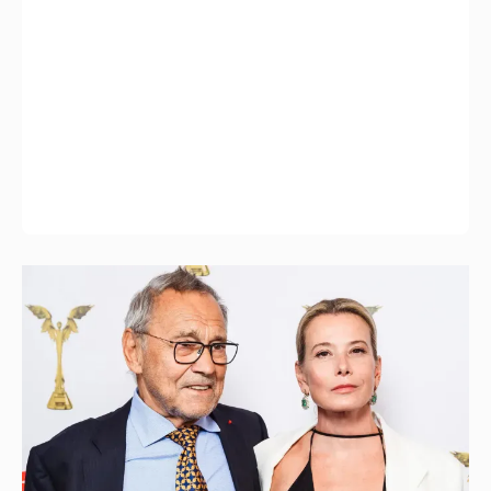
В сети появилось архивное фото Андрея
Кончаловского и Юлии Высоцкой на
отдыхе в Италии
1