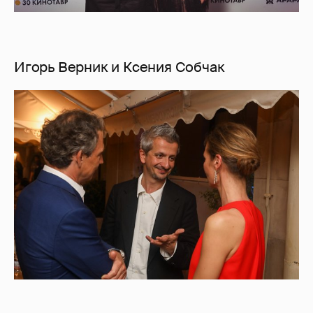
Игорь Верник и Ксения Собчак