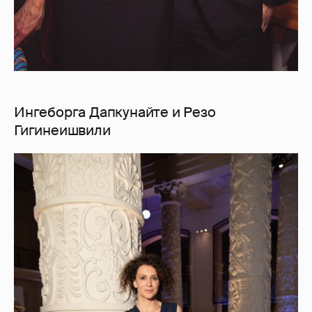
Ингеборга Дапкунайте и Резо
Гигинеишвили