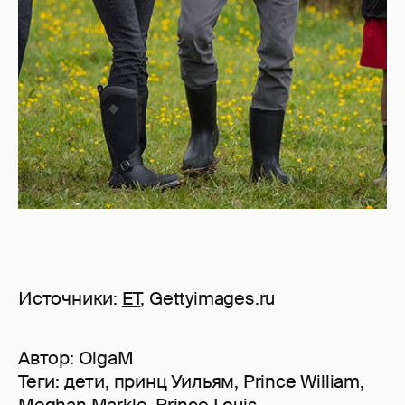
Источники:
ET
, Gettyimages.ru
Автор:
OlgaM
Теги:
дети
,
принц Уильям
,
Prince William
,
Meghan Markle
,
Prince Louis
,