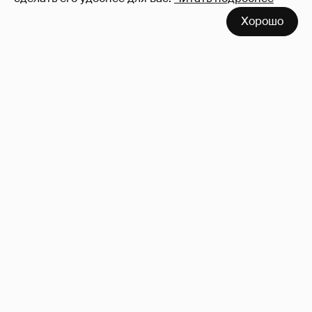
Хорошо
"Не просто слухи". Инсайдер подтвердил
роман Фёдора Бондарчука и Виктории
Исаковой
162