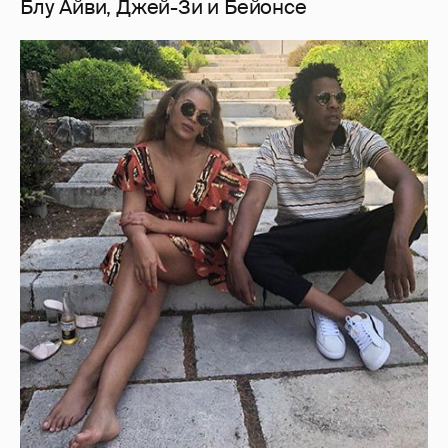
Блу Айви, Джей-Зи и Бейонсе