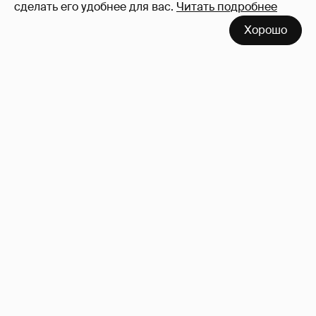
сделать его удобнее для вас.
Читать подробнее
Хорошо
"Душевность и лютое веселье". Клава Кока
опубликовала фото со свадебной
вечеринки
24