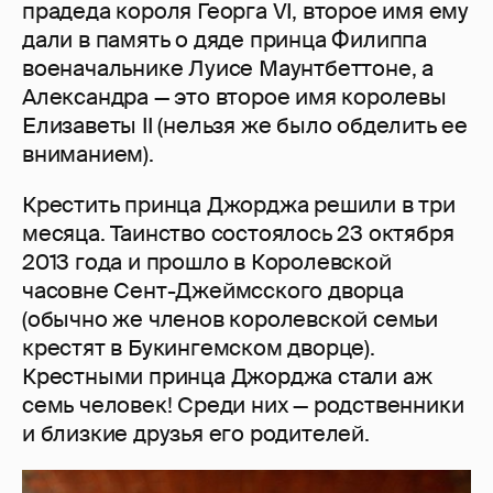
прадеда короля Георга VI, второе имя ему
дали в память о дяде принца Филиппа
военачальнике Луисе Маунтбеттоне, а
Александра — это второе имя королевы
Елизаветы II (нельзя же было обделить ее
вниманием).
Крестить принца Джорджа решили в три
месяца. Таинство состоялось 23 октября
2013 года и прошло в Королевской
часовне Сент-Джеймсского дворца
(обычно же членов королевской семьи
крестят в Букингемском дворце).
Крестными принца Джорджа стали аж
семь человек! Среди них — родственники
и близкие друзья его родителей.