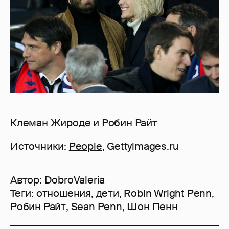
Клеман Жироде и Робин Райт
Источники:
People
, Gettyimages.ru
Автор:
DobroValeria
Теги:
отношения
,
дети
,
Robin Wright Penn
,
Робин Райт
,
Sean Penn
,
Шон Пенн