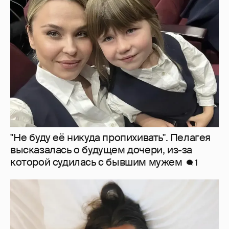
"Не буду её никуда пропихивать". Пелагея
высказалась о будущем дочери, из-за
которой судилась с бывшим мужем
1
Молится о поездке на Бали: Диана
Шурыгина воцерковилась в СИЗО
3