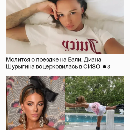
Ботинки на высокой платформе и
крашеный кот-компаньон: 53-летняя Кейт
Бекинсейл показала, как занимается
йогой
12