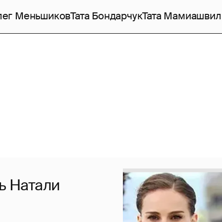
лег Меньшиков
Тата Бондарчук
Тата Мамиашвил
ль Натали