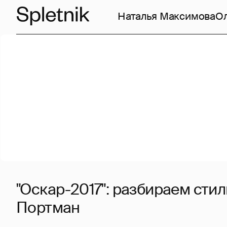
Наталья Максимова
О
"Оскар-2017": разбираем сти
Портман