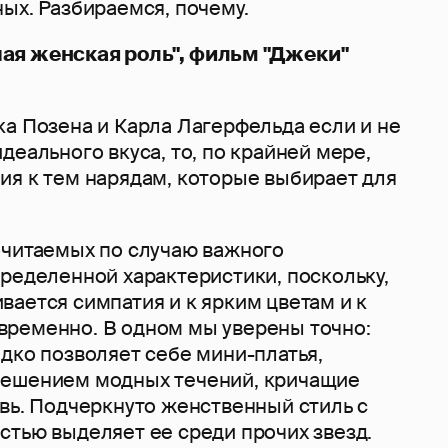
ых. Разбираемся, почему.
ая женская роль", фильм "Джеки"
ка Позена и Карла Лагерфельда если и не
деального вкуса, то, по крайней мере,
ия к тем нарядам, которые выбирает для
очитаемых по случаю важного
ределенной характеристики, поскольку,
ается симпатия и к ярким цветам и к
ременно. В одном мы уверены точно:
дко позволяет себе мини-платья,
мешением модных течений, кричащие
вь. Подчеркнуто женственный стиль с
стью выделяет ее среди прочих звезд.