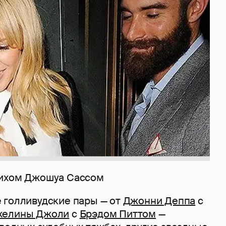
нихом Джошуа Сассом
 голливудские пары — от
Джонни Деппа
с
желины Джоли
с
Брэдом Питтом
—