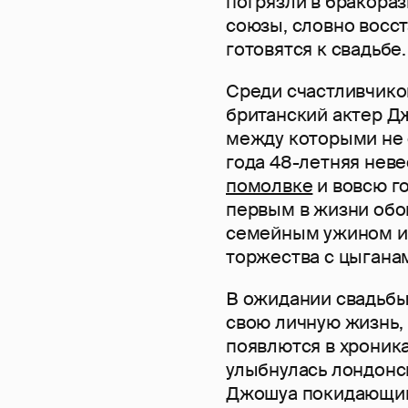
погрязли в бракора
союзы, словно восс
готовятся к свадьбе.
Среди счастливчико
британский актер Дж
между которыми не 
года 48-летняя нев
помолвке
и вовсю го
первым в жизни обо
семейным ужином им
торжества с цыганам
В ожидании свадьбы
свою личную жизнь,
появлются в хроника
улыбнулась лондонс
Джошуа покидающими