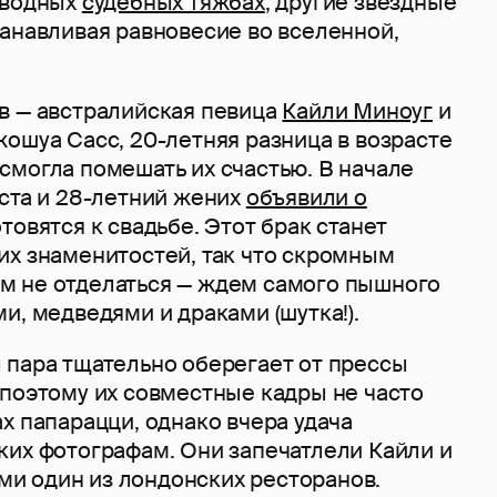
зводных
судебных тяжбах
, другие звездные
танавливая равновесие во вселенной,
в — австралийская певица
Кайли Миноуг
и
ошуа Сасс, 20-летняя разница в возрасте
смогла помешать их счастью. В начале
еста и 28-летний жених
объявили о
товятся к свадьбе. Этот брак станет
их знаменитостей, так что скромным
 не отделаться — ждем самого пышного
и, медведями и драками (шутка!).
 пара тщательно оберегает от прессы
 поэтому их совместные кадры не часто
х папарацци, однако вчера удача
ких фотографам. Они запечатлели Кайли и
 один из лондонских ресторанов.