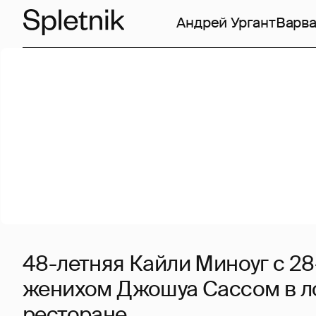
Андрей Ургант
Варв
48-летняя Кайли Миноуг с 2
женихом Джошуа Сассом в 
ресторане