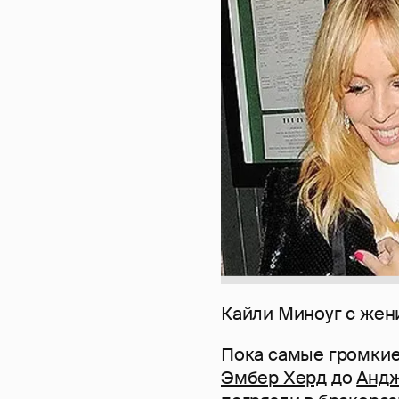
Кайли Миноуг с же
Пока самые громкие
Эмбер Херд
до
Анд