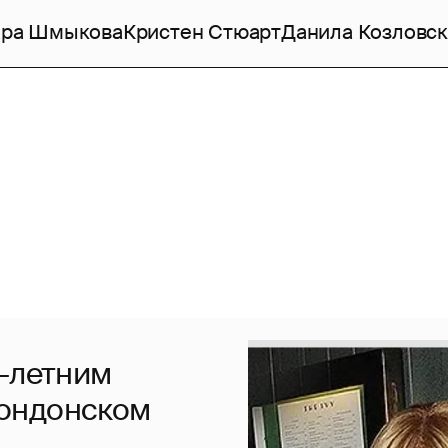
ара Шмыкова
Кристен Стюарт
Данила Козловс
8-летним
лондонском