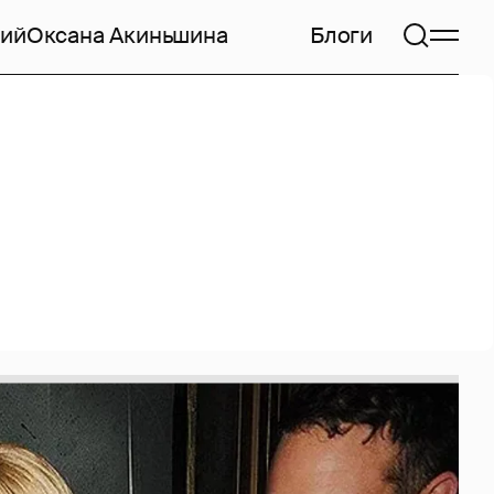
кий
Оксана Акиньшина
Блоги