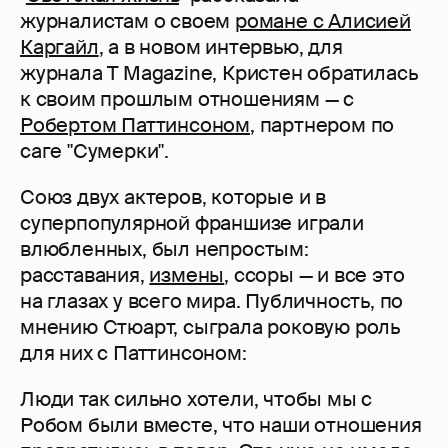
журналистам о своем
романе с Алисией
Каргайл
, а в новом интервью, для
журнала T Magazine, Кристен обратилась
к своим прошлым отношениям — с
Робертом Паттинсоном
, партнером по
саге "Сумерки".
Союз двух актеров, которые и в
суперпопулярной франшизе играли
влюбленных, был непростым:
расставания,
измены
, ссоры — и все это
на глазах у всего мира. Публичность, по
мнению Стюарт, сыграла роковую роль
для них с Паттинсоном:
Люди так сильно хотели, чтобы мы с
Робом были вместе, что наши отношения