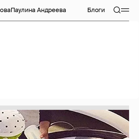
ова
Паулина Андреева
Блоги