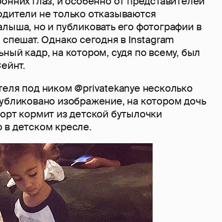
онних глаз, и особенно от представителей
одители не только отказываются
лыша, но и публиковать его фотографии в
 спешат. Однако сегодня в Instagram
ный кадр, на котором, судя по всему, был
Сейнт.
еля под ником @privatekanye несколько
публиковано изображение, на котором дочь
Норт кормит из детской бутылочки
 в детском кресле.