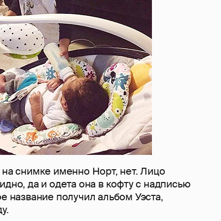
 на снимке именно Норт, нет. Лицо
идно, да и одета она в кофту с надписью
ое название получил альбом Уэста,
у.