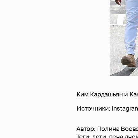
Ким Кардашьян и Ка
Источники: Instagram
Автор:
Полина Воев
Теги:
дети
,
пена дне