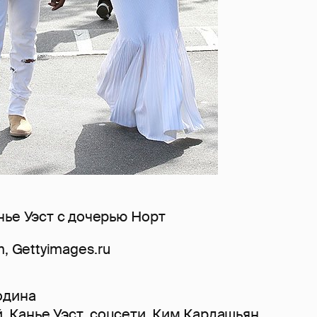
нье Уэст с дочерью Норт
, Gettyimages.ru
одина
й
,
Канье Уэст
,
соцсети
,
Ким Кардашьян