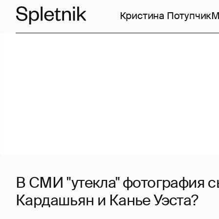
Кристина Потупчик
М
В СМИ "утекла" фотография 
Кардашьян и Канье Уэста?