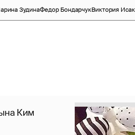
арина Зудина
Федор Бондарчук
Виктория Исак
сына Ким