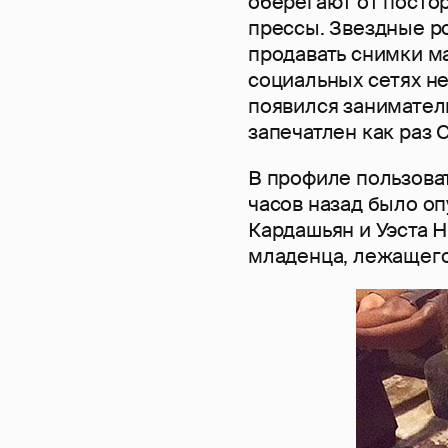
оберегают от постор
прессы. Звездные р
продавать снимки ма
социальных сетях не
появился заниматель
запечатлен как раз 
В профиле пользоват
часов назад было о
Кардашьян и Уэста 
младенца, лежащего