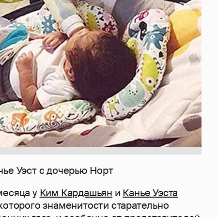
нье Уэст с дочерью Норт
месяца у
Ким Кардашьян
и
Канье Уэста
которого знаменитости старательно