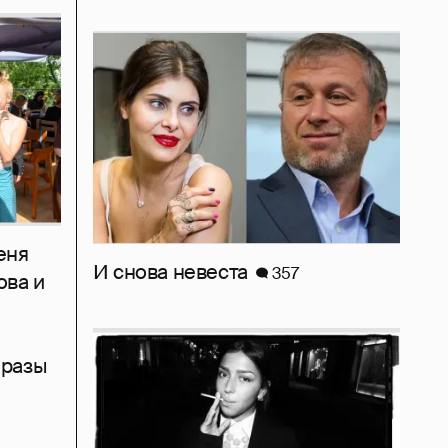
еня
И снова невеста
357
ова и
бразы