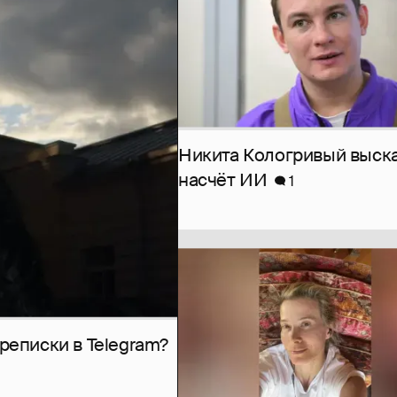
Никита Кологривый выск
насчёт ИИ
1
рeписки в Telegram?