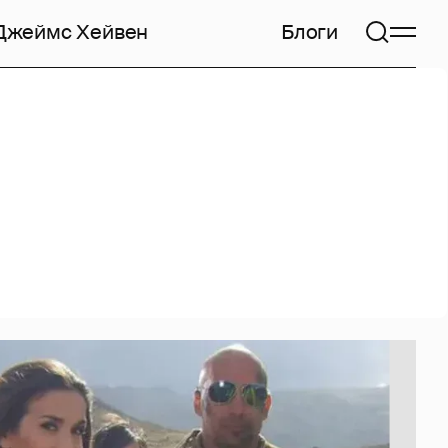
Джеймс Хейвен
Блоги