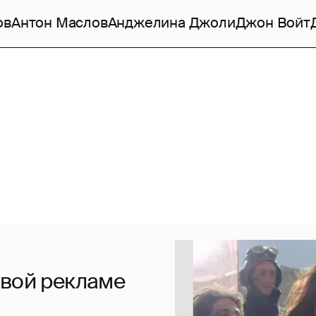
ов
Антон Маслов
Анджелина Джоли
Джон Войт
овой рекламе