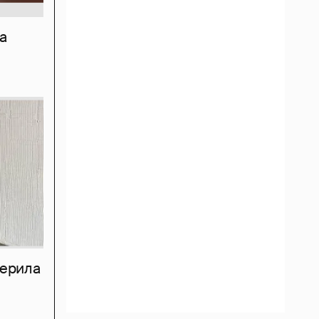
а
мерила