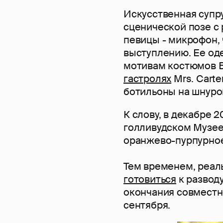
Искусственная супр
сценической позе с 
певицы - микрофон, 
выступлению. Ее оде
мотивам костюмов Б
гастролях
Mrs. Carte
ботильоны на шнуров
К слову, в декабре 
голливудском Музее 
оранжево-пурпурное 
Тем временем, реаль
готовиться
к разводу
окончания совместн
сентября.