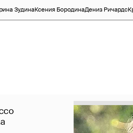
рина Зудина
Ксения Бородина
Дениз Ричардс
К
ссо
ка