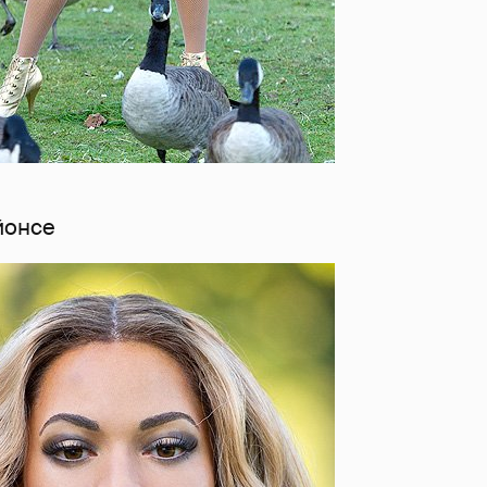
йонсе