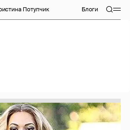
ристина Потупчик
Блоги