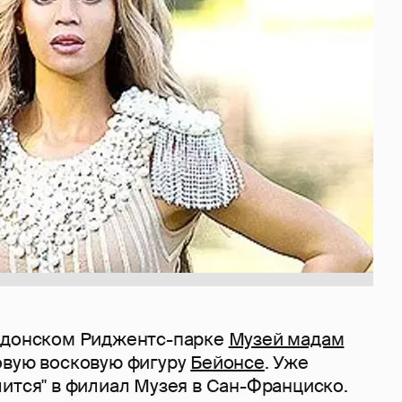
ндонском Риджентс-парке
Музей мадам
овую восковую фигуру
Бейонсе
. Уже
ится" в филиал Музея в Сан-Франциско.