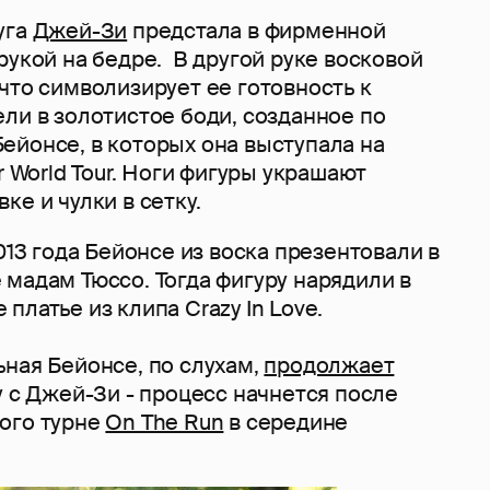
уга
Джей-Зи
предстала в фирменной
рукой на бедре. В другой руке восковой
что символизирует ее готовность к
ли в золотистое боди, созданное по
ейонсе, в которых она выступала на
r World Tour. Ноги фигуры украшают
ке и чулки в сетку.
2013 года Бейонсе из воска презентовали в
мадам Тюссо. Тогда фигуру нарядили в
платье из клипа Crazy In Love.
ная Бейонсе, по слухам,
продолжает
 с Джей-Зи - процесс начнется после
ого турне
On The Run
в середине