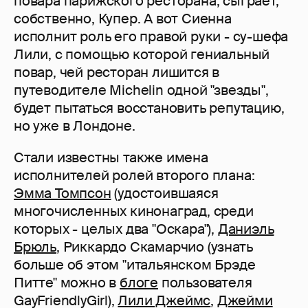
повара парижского ресторана, сыграет,
собственно, Купер. А вот Сиенна
исполнит роль его правой руки - су-шефа
Лили, с помощью которой гениальный
повар, чей ресторан лишится в
путеводителе Michelin одной "звезды",
будет пытаться восстановить репутацию,
но уже в Лондоне.
Стали известны также имена
исполнителей ролей второго плана:
Эмма Томпсон
(удостоившаяся
многочисленных кинонаград, среди
которых - целых два "Оскара"),
Даниэль
Брюль
, Риккардо Скамарчио (узнать
больше об этом "итальянском Брэде
Питте" можно в
блоге
пользователя
GayFriendlyGirl),
Лили Джеймс
,
Джейми