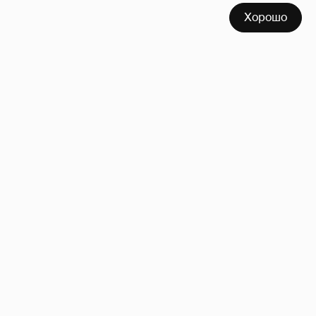
Хорошо
"Заперли мою жену. У неё побои". Курбан
Омаров обратился к главе СК после
задержания его жены
22