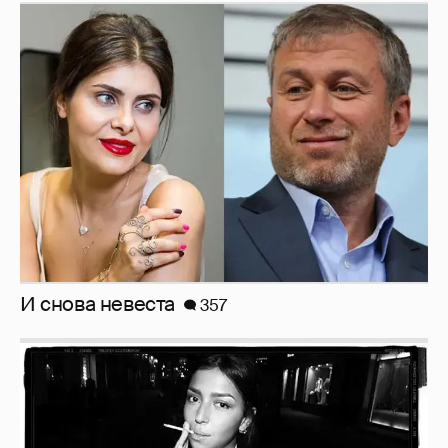
И снова невеста
357