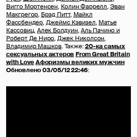
Вигго Мортенсен
,
Колин Фаррелл
,
Эван
Макгрегор
,
Брэд Питт
,
Майкл
Фассбендер
,
Джеймс Кэвизел
,
Матье
Кассовиц
,
Алек Болдуин
,
Аль Пачино и
Роберт Де Ниро
,
Джек Николсон
,
Владимир Машков
. Также:
20-ка самых
сексуальных актеров
From Great Britain
with Love
Афоризмы великих мужчин
Обновлено 03/05/12 22:46
: