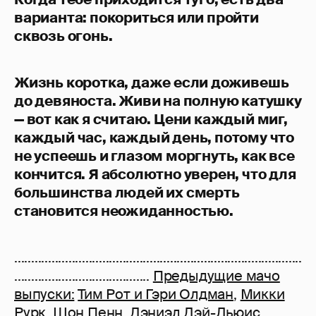
варианта: покориться или пройти
сквозь огонь.
Жизнь коротка, даже если доживешь
до девяноста. Живи на полную катушку
— вот как я считаю. Цени каждый миг,
каждый час, каждый день, потому что
не успеешь и глазом моргнуть, как все
кончится. Я абсолютно уверен, что для
большинства людей их смерть
становится неожиданностью.
.....................................................................................
........................................
Предыдущие мачо
выпуски:
Тим Рот и Гэри Олдман
,
Микки
Рурк
,
Шон Пенн
,
Дэниэл Дэй-Льюис
,