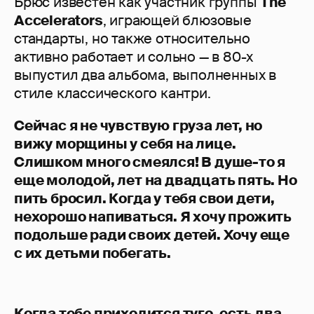
Брюс известен как участник группы
The
Accelerators
, играющей блюзовые
стандарты, но также относительно
активно работает и сольно — в 80-х
выпустил два альбома, выполненных в
стиле классического кантри.
Сейчас я не чувствую груза лет, но
вижу морщины у себя на лице.
Слишком много смеялся! В душе-то я
еще молодой, лет на двадцать пять. Но
пить бросил. Когда у тебя свои дети,
нехорошо напиваться. Я хочу прожить
подольше ради своих детей. Хочу еще
с их детьми побегать.
Когда тебе приходится туго, есть два