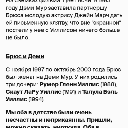
На съемках фильма "Цвет ночи" в 1993
году Дэми Мур заставила партнершу
Брюса молодую актрису Джейн Марч дать
ей письменную клятву, что вне "экранной"
постели у нее с Уиллисом ничего больше
не было.
Брюс и Деми
С ноября 1987 по октябрь 2000 года Брюс
был женат на Деми Мур. У них родились
три дочери:
Румер Гленн Уиллис
(1988),
Скаут ЛаРу Уиллис
(1991) и
Талула Бэль
Уиллис
(1994).
Мы оба в детстве были очень
несчастны и неприкаянны. Пришли,
можно сказать, ниоткуда. Оба в