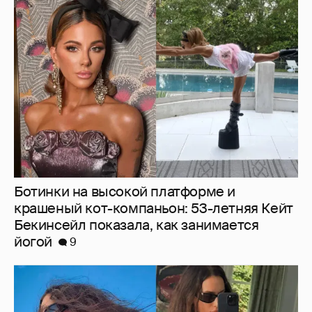
Ботинки на высокой платформе и
крашеный кот-компаньон: 53-летняя Кейт
Бекинсейл показала, как занимается
йогой
9
Ирина Шейк показала фигуру в бикини
5