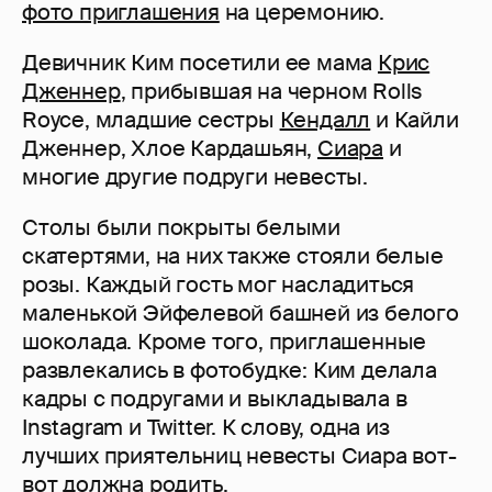
фото приглашения
на церемонию.
Девичник Ким посетили ее мама
Крис
Дженнер
, прибывшая на черном Rolls
Royce, младшие сестры
Кендалл
и Кайли
Дженнер, Хлое Кардашьян,
Сиара
и
многие другие подруги невесты.
Столы были покрыты белыми
скатертями, на них также стояли белые
розы. Каждый гость мог насладиться
маленькой Эйфелевой башней из белого
шоколада. Кроме того, приглашенные
развлекались в фотобудке: Ким делала
кадры с подругами и выкладывала в
Instagram и Twitter. К слову, одна из
лучших приятельниц невесты Сиара вот-
вот должна родить.