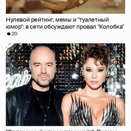
"Оплаченный алиментами хейт". Полина
Диброва снова высказалась о бывшей
жене своего возлюбленного
12