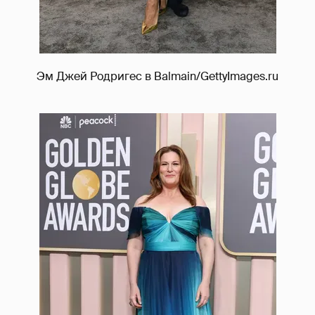
Эм Джей Родригес в Balmain/GettyImages.ru