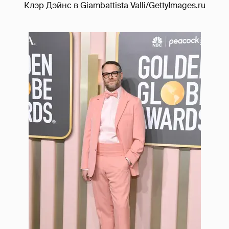
Клэр Дэйнс в Giambattista Valli/GettyImages.ru