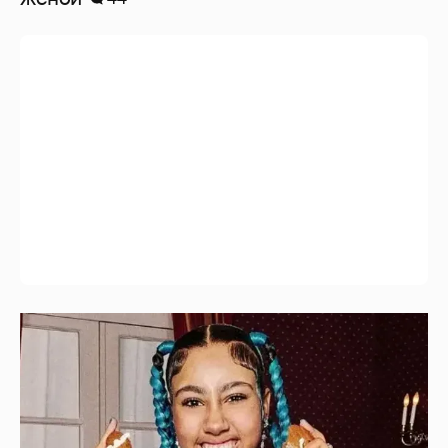
13-летняя дочь Ким Кардашьян и Канье
Уэста выпустила песню о "предательстве"
после отмены её первого концертного
тура
8