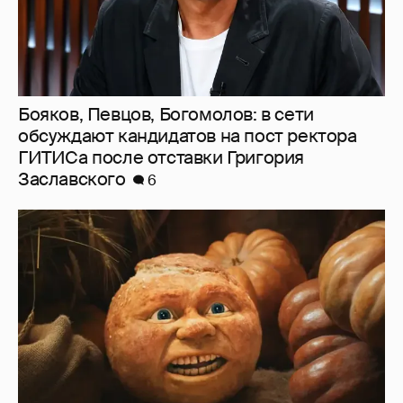
"Невероятный идиотизм". Иноагент
Зинаида Пронченко раскритиковала
создателей "Колобка"
10