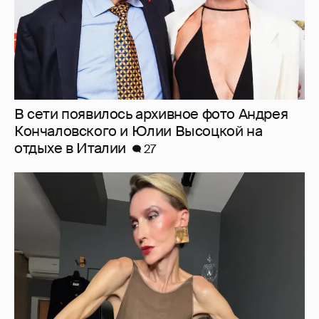
"Люблю своё тело". 52-летняя Наталья
Максимова показала фигуру в "голых"
образах
75