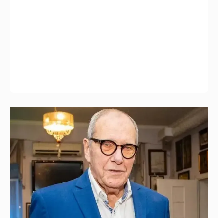
Эммануил Виторган показал фото
младшей дочери в честь её дня рождения