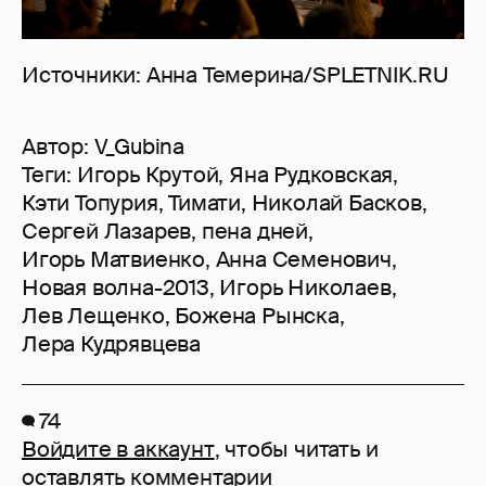
Источники: Анна Темерина/SPLETNIK.RU
Автор:
V_Gubina
Теги:
Игорь Крутой
,
Яна Рудковская
,
Кэти Топурия
,
Тимати
,
Николай Басков
,
Сергей Лазарев
,
пена дней
,
Игорь Матвиенко
,
Анна Семенович
,
Новая волна-2013
,
Игорь Николаев
,
Лев Лещенко
,
Божена Рынска
,
Лера Кудрявцева
74
Войдите в аккаунт
, чтобы читать и
оставлять комментарии