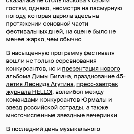
оказалась не столь ласкова к своим
гостям, однако, несмотря на пасмурную
погоду, которая царила здесь на
протяжении основной части
фестивальных дней, на сцене было не
менее жарко, чем обычно.
В насыщенную программу фестиваля
вошли не только соревнования
конкурсантов, но и
презентация нового
альбома Димы Билана
, празднование
45-
летия Леонида Агутина
,
преcc-завтрак
журнала HELLO!
, волейбол между
командами конкурсантов Юрмалы и
звезд российской эстрады, а также
многочисленные звездные вечеринки.
В последний день музыкального