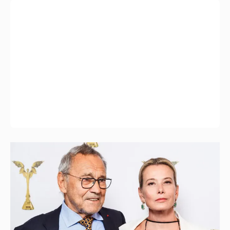
В сети появилось архивное фото Андрея
Кончаловского и Юлии Высоцкой на
отдыхе в Италии
18