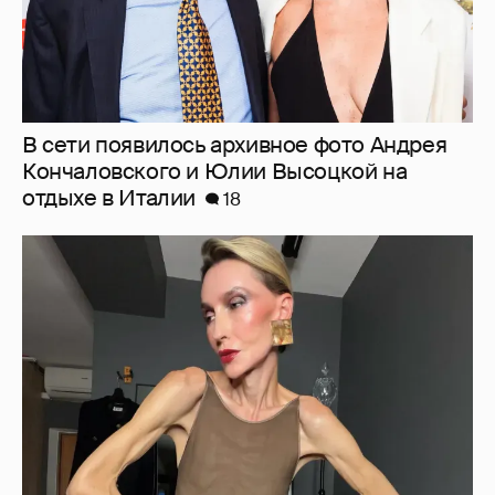
"Люблю своё тело". 52-летняя Наталья
Максимова показала фигуру в "голых"
образах
63