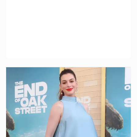
Беременная третьим ребёнком Энн
Хэтэуэй вышла в свет с обнажённым
животом