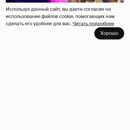
Используя данный сайт, вы даете согласие на
Эмин Агаларов показал, как проводит
использование файлов cookie, помогающих нам
время с детьми
16
сделать его удобнее для вас.
Читать подробнее
Хорошо
"Мне искренне больно". Олеся Иванченко
ответила на критику в сети за поддержку