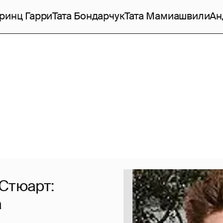
ринц Гарри
Тата Бондарчук
Тата Мамиашвили
Ан
 Стюарт:
а