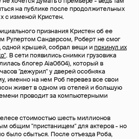
 не хочется думать о премьере - ведь там
иться на публике после продолжительных
х с изменой Кристен.
ициального признания Кристен об ее
м Рупертом Сандерсом, Роберт не смог
д одной крышей, собрал вещи и
покинул их
о"
. В сети появились снимки грузовика
илась блогер Aia0604), который в
часов "дежурил" у дверей особняка
у, именно на нем Роб перевез все свои
нсон живет в одном из отелей и большую
ремени проводит за компьютерными
желесе стоимостью шесть миллионов
ым общим "пристанищем" для актеров - но
о было сбыться. После отъезда Роба,