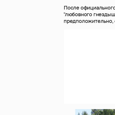
После официального
"любовного гнездышк
предположительно, 