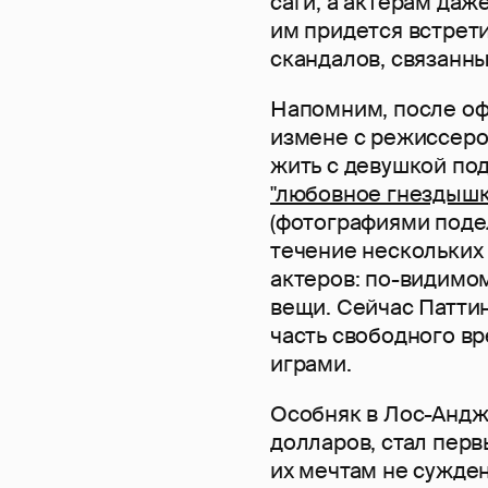
саги, а актерам даже
им придется встрет
скандалов, связанны
Напомним, после оф
измене с режиссеро
жить с девушкой по
"любовное гнездышк
(фотографиями подел
течение нескольких 
актеров: по-видимом
вещи. Сейчас Патти
часть свободного в
играми.
Особняк в Лос-Анд
долларов, стал перв
их мечтам не сужден