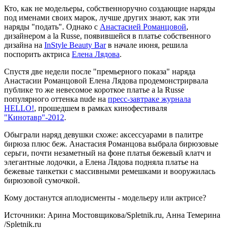
Кто, как не модельеры, собственноручно создающие наряды
под именами своих марок, лучше других знают, как эти
наряды "подать". Однако с
Анастасией Романцовой
,
дизайнером a la Russe, появившейся в платье собственного
дизайна на
InStyle Beauty Bar
в начале июня, решила
поспорить актриса
Елена Лядова
.
Спустя две недели после "премьерного показа" наряда
Анастасии Романцовой Елена Лядова продемонстрирвала
публике то же невесомое короткое платье а la Russe
популярного оттенка nude на
пресс-завтраке журнала
HELLO!
, прошедшем в рамках кинофестиваля
"Кинотавр"-2012
.
Обыграли наряд девушки схоже: аксессуарами в палитре
бирюза плюс беж. Анастасия Романцова выбрала бирюзовые
серьги, почти незаметный на фоне платья бежевый клатч и
элегантные лодочки, а Елена Лядова подняла платье на
бежевые танкетки с массивными ремешками и вооружилась
бирюзовой сумочкой.
Кому достанутся аплодисменты - модельеру или актрисе?
Источники: Арина Мостовщикова/Spletnik.ru, Анна Темерина
/Spletnik.ru