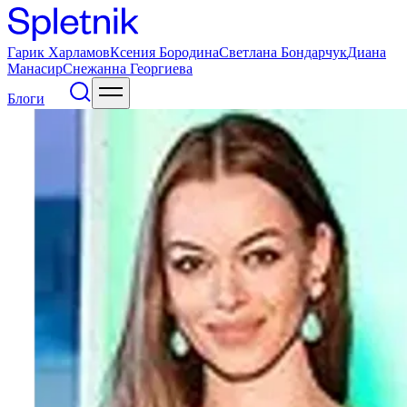
Гарик Харламов
Ксения Бородина
Светлана Бондарчук
Диана
Манасир
Снежанна Георгиева
Блоги